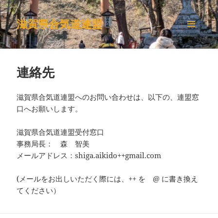
滋賀県合気道連盟
メニュ
ーとウ
ィジェ
ット
連絡先
滋賀県合気道連盟へのお問い合わせは、以下の、連盟窓
口へお願いします。
滋賀県合気道連盟受付窓口
事務局長： 森 智美
メールアドレス：shiga.aikido++gmail.com
(メールをお出しいただく際には、++ を @ に書き換え
てください）