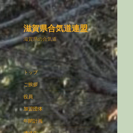
滋賀県合気道連盟
滋賀県の合気道
トップ
ご挨拶
役員
加盟団体
年間計画