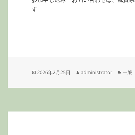
す
投
作
カ
2026年2月25日
administrator
一般
稿
成
テ
日:
者
ゴ
リ
ー