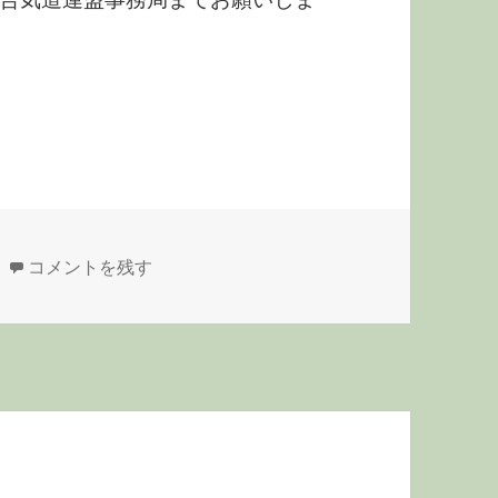
県立武道館合気道教室講師追加募集 に
コメントを残す