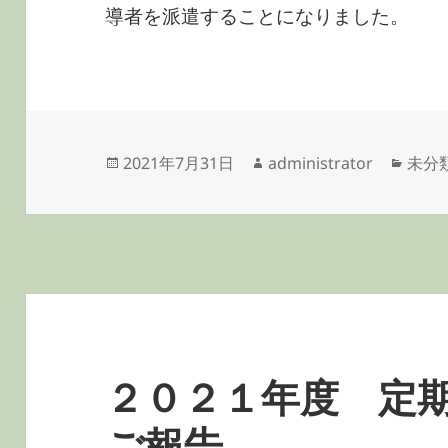
導者を派遣することになりました。
投
作
カ
2021年7月31日
administrator
未分
稿
成
テ
日:
者
ゴ
リ
ー
２０２１年度 定
ご報告