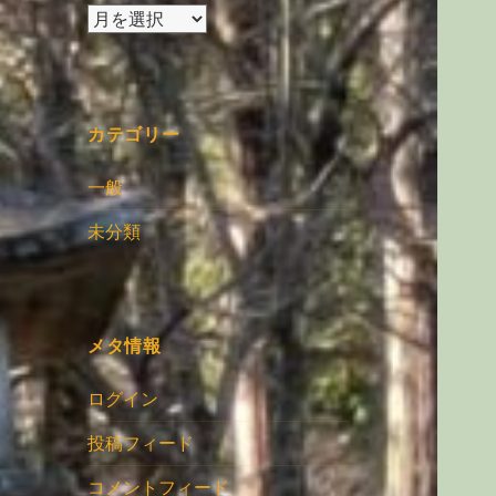
ア
ー
カ
イ
ブ
カテゴリー
一般
未分類
メタ情報
ログイン
投稿フィード
コメントフィード