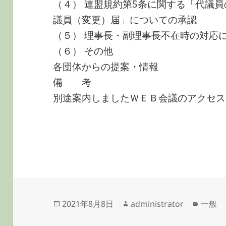
（４） 連盟規約第5条に関する「代議
議員（変更）届」についての承認
（５） 理事長・副理事長不在時の対応
（６） その他
各団体からの提案・情報
備 考
別途案内しましたＷＥＢ会議のアクセス
投
作
カ
2021年8月8日
administrator
一般
稿
成
テ