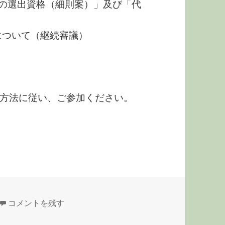
員の選出資格（細則案）」及び「代
について（継続審議）
方法に従い、ご参加ください。
２０２1年度第２回理事会のご案内 に
コメントを残す