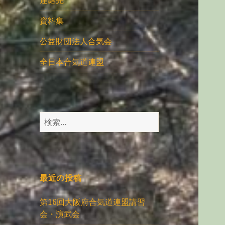
連絡先
資料集
公益財団法人合気会
全日本合気道連盟
検
索:
最近の投稿
第16回大阪府合気道連盟講習
会・演武会