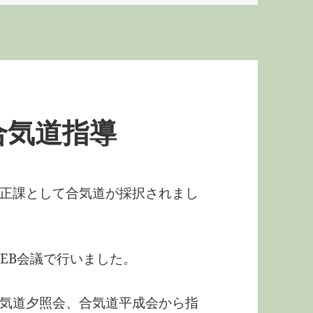
合気道指導
正課として合気道が採択されまし
EB会議で行いました。
気道夕照会、合気道平成会から指