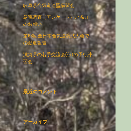
岐阜県合気道連盟講習会
意識調査（アンケート）ご協力
のお願い
第63回全日本合気道演武大会で
の派遣報告
滋賀県の若手交流会(仮)の予行練
習会
最近のコメント
アーカイブ