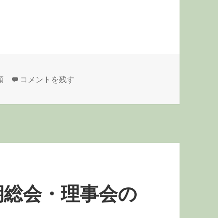
中学校の正課での合気道指導 に
類
コメントを残す
期総会・理事会の