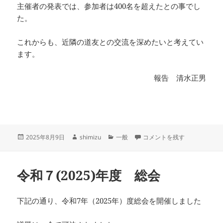
主催者の発表では、参加者は400名を超えたとの事でし
た。
これからも、近隣の道友との交流を深めたいと考えてい
ます。
報告 清水正男
投
作
カ
大阪府合気道連盟講習会参加報
2025年8月9日
shimizu
一般
コメントを残す
稿
成
テ
日:
者
ゴ
リ
令和７(2025)年度 総会
ー
下記の通り、令和7年（2025年）度総会を開催しました