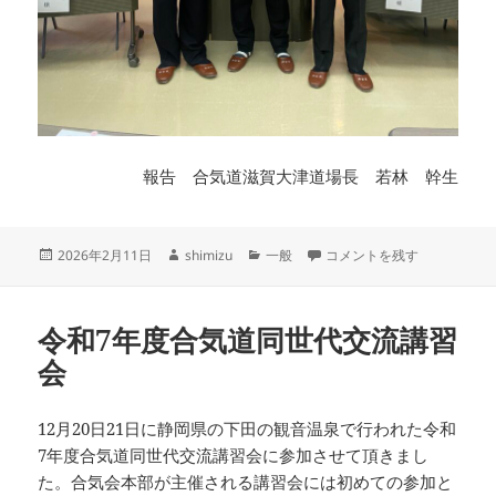
報告 合気道滋賀大津道場長 若林 幹生
投
作
カ
第63回 滋賀県武道祭 に
2026年2月11日
shimizu
一般
コメントを残す
稿
成
テ
日:
者
ゴ
リ
令和7年度合気道同世代交流講習
ー
会
12月20日21日に静岡県の下田の観音温泉で行われた令和
7年度合気道同世代交流講習会に参加させて頂きまし
た。合気会本部が主催される講習会には初めての参加と