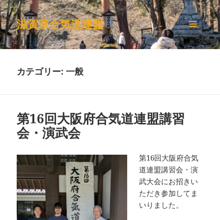
滋賀県合気道連盟
メニュ
ーとウ
ィジェ
ット
カテゴリー:
一般
第16回大阪府合気道連盟講習
会・演武会
第16回大阪府合気
道連盟講習会・演
武大会にお招きい
ただき参加してま
いりました。