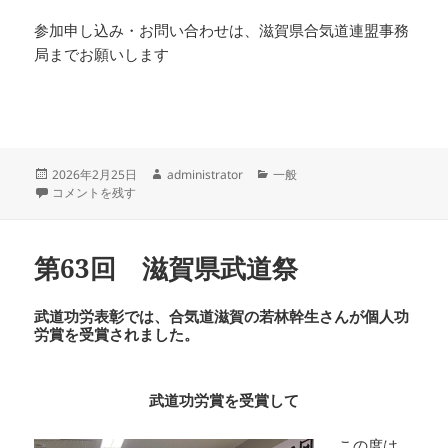
参加申し込み・お問い合わせは、滋賀県合気道連盟事務
局までお願いします
投
作
カ
2026年2月25日
administrator
一般
稿
県立武道館合気道教室講師追加募集 に
成
テ
コメントを残す
日:
者
ゴ
リ
ー
第63回 滋賀県武道祭
武道功労表彰では、合気道滋賀の若林幹生さんが個人功
労賞を受賞されました。
武道功労賞を受賞して
この度は、