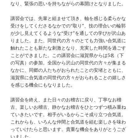
なり、緊張の思いを持ちながらの幕開けとなりました。
講習会では、先輩と組ませて頂き、軸を感じる柔らかな
受けをしてくださるなかでの“取り”、技の理合いの輪郭
が少し見えてくるような“受け”を通しての学びが沢山あ
りました。また、同世代の方々のとても力強い合気道に
触れたことも新たな刺激となり、充実した時間を過ごす
ことができました。この講習会に滋賀県からは5名（下
の写真）の参加。全国から沢山の同世代の方々が集まる
なかに、同郷の人たちがおられたことの安堵とともに、
滋賀県に合気道の同世代の方々がおられることの嬉しさ
を感じる機会にもなりました。
講習会を終え、また日々のお稽古に戻り、丁寧なお稽
古、楽しいお稽古、静かなお稽古をひとつずつ積み重ね
ていきたいです。相手がいるからこそ成り立つ合気道。
これからも、いろんな仲間と合気道を組む楽しさを味わ
っていけたらと思います。貴重な機会をありがとうござ
いました。