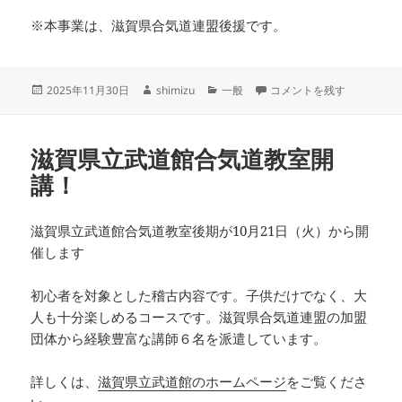
※本事業は、滋賀県合気道連盟後援です。
投
作
カ
湖南市スポーツフェスティ
2025年11月30日
shimizu
一般
コメントを残す
稿
成
テ
日:
者
ゴ
リ
滋賀県立武道館合気道教室開
ー
講！
滋賀県立武道館合気道教室後期が10月21日（火）から開
催します
初心者を対象とした稽古内容です。子供だけでなく、大
人も十分楽しめるコースです。滋賀県合気道連盟の加盟
団体から経験豊富な講師６名を派遣しています。
詳しくは、
滋賀県立武道館のホームページ
をご覧くださ