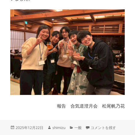
報告 合気道澄月会 松尾帆乃花
投
作
カ
令和7年度合気道同世代交流
2025年12月22日
shimizu
一般
コメントを残す
稿
成
テ