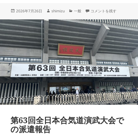
投
作
カ
第16回大阪府合気道連盟講
2026年7月26日
shimizu
一般
コメントを残す
稿
成
テ
日:
者
ゴ
リ
ー
第63回全日本合気道演武大会で
の派遣報告