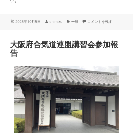
い。
投
作
カ
滋賀県立武道館合気道教室開
2025年10月5日
shimizu
一般
コメントを残す
稿
成
テ
日:
者
ゴ
リ
大阪府合気道連盟講習会参加報
ー
告