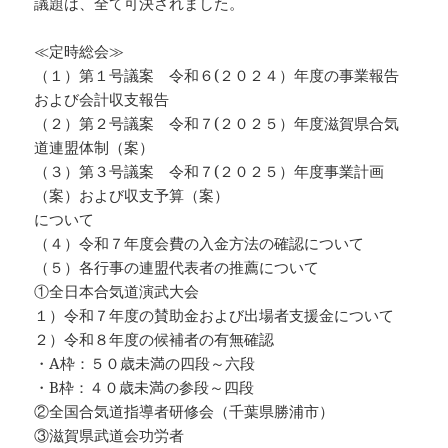
議題は、全て可決されました。
≪定時総会≫
（１）第１号議案 令和６(２０２４）年度の事業報告
および会計収支報告
（２）第２号議案 令和７(２０２５）年度滋賀県合気
道連盟体制（案）
（３）第３号議案 令和７(２０２５）年度事業計画
（案）および収支予算（案）
について
（４）令和７年度会費の入金方法の確認について
（５）各行事の連盟代表者の推薦について
①全日本合気道演武大会
１）令和７年度の賛助金および出場者支援金について
２）令和８年度の候補者の有無確認
・A枠：５０歳未満の四段～六段
・B枠：４０歳未満の参段～四段
②全国合気道指導者研修会（千葉県勝浦市）
③滋賀県武道会功労者