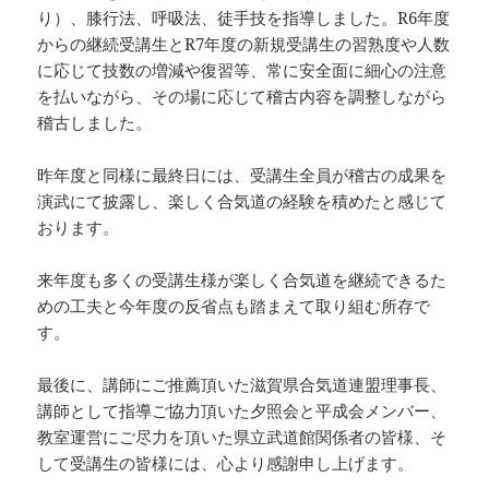
り）、膝行法、呼吸法、徒手技を指導しました。R6年度
からの継続受講生とR7年度の新規受講生の習熟度や人数
に応じて技数の増減や復習等、常に安全面に細心の注意
を払いながら、その場に応じて稽古内容を調整しながら
稽古しました。
昨年度と同様に最終日には、受講生全員が稽古の成果を
演武にて披露し、楽しく合気道の経験を積めたと感じて
おります。
来年度も多くの受講生様が楽しく合気道を継続できるた
めの工夫と今年度の反省点も踏まえて取り組む所存で
す。
最後に、講師にご推薦頂いた滋賀県合気道連盟理事長、
講師として指導ご協力頂いた夕照会と平成会メンバー、
教室運営にご尽力を頂いた県立武道館関係者の皆様、そ
して受講生の皆様には、心より感謝申し上げます。