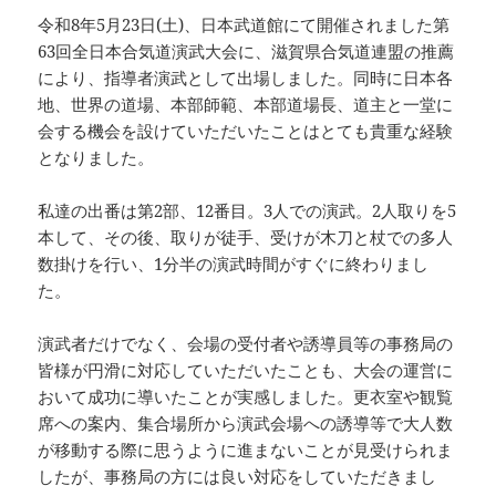
令和8年5月23日(土)、日本武道館にて開催されました第
63回全日本合気道演武大会に、滋賀県合気道連盟の推薦
により、指導者演武として出場しました。同時に日本各
地、世界の道場、本部師範、本部道場長、道主と一堂に
会する機会を設けていただいたことはとても貴重な経験
となりました。
私達の出番は第2部、12番目。3人での演武。2人取りを5
本して、その後、取りが徒手、受けが木刀と杖での多人
数掛けを行い、1分半の演武時間がすぐに終わりまし
た。
演武者だけでなく、会場の受付者や誘導員等の事務局の
皆様が円滑に対応していただいたことも、大会の運営に
おいて成功に導いたことが実感しました。更衣室や観覧
席への案内、集合場所から演武会場への誘導等で大人数
が移動する際に思うように進まないことが見受けられま
したが、事務局の方には良い対応をしていただきまし