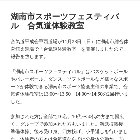
日:
者
ゴ
リ
湖南市スポーツフェスティバ
ー
ル 合気道体験教室
合気道平成会甲西道場が11月23日（日）に湖南市総合体
育館柔道場で「合気道体験教室」を開催しましたので、
報告を致します。
「湖南市スポーツフェスティバル」はバスケットボール
やバレーボール、ダンス、ソフトボールなど様々なスポ
ーツが体験できる湖南市スポーツ協会主催の事業で、合
気道体験教室は13:00〜13:50・14:00〜14:50の2回行いま
した。
参加された方は全部で16名。10代〜50代の方まで幅広
く、グループで参加された方もいました。演武披露後、
準備体操、後ろ受け身、四方投げ、小手返しを行いまし
た。体験者の方々は合気道ならではの身体の動かし方に