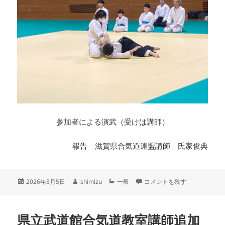
参加者による演武（受けは講師）
報告 滋賀県合気道連盟講師 氏家俊典
投
作
カ
2025年度 県立武道館主催合
2026年3月5日
shimizu
一般
コメントを残す
稿
成
テ
日:
者
ゴ
リ
県立武道館合気道教室講師追加
ー