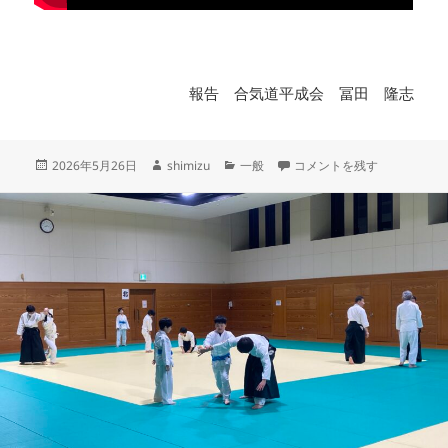
報告 合気道平成会 冨田 隆志
投
作
カ
第63回全日本合気道演武大
2026年5月26日
shimizu
一般
コメントを残す
稿
成
テ
日:
者
ゴ
リ
ー